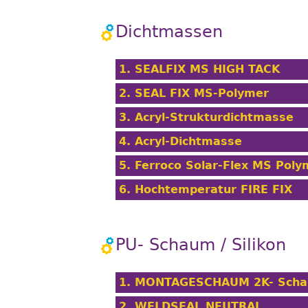
Dichtmassen
1. SEALFIX MS HIGH TACK
2. SEAL FIX MS-Polymer
3. Acryl-Strukturdichtmasse
4. Acryl-Dichtmasse
5. Ferroco Solar-Flex MS Poly
6. Hochtemperatur FIRE FIX
PU- Schaum / Silikon
1. MONTAGESCHAUM 2K- Sch
2. WELDSEAL NEUTRAL