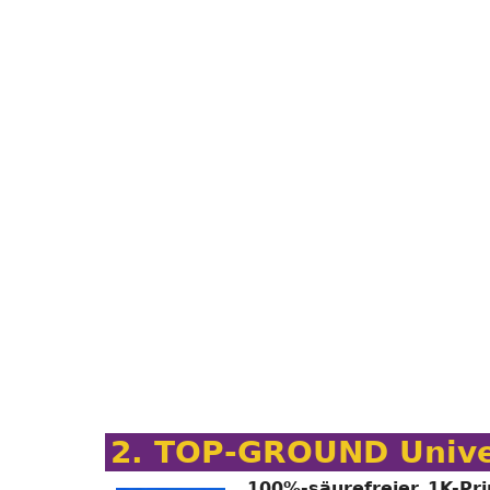
2. TOP-GROUND Unive
100%-säurefreier 1K-Pri