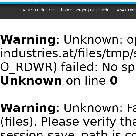
© HMB-Industries | Thomas Berger | Billichsedt 13, 4841 Un
Warning
: Unknown: 
industries.at/files/tm
O_RDWR) failed: No spa
Unknown
on line
0
Warning
: Unknown: Fa
(files). Please verify t
session.save_path is 