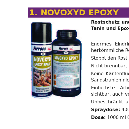
1. NOVOXYD EPOXY
Rostschutz un
Tanin und Epo
Enormes Eindr
herkömmliche Ro
Stoppt den Rost 
Nicht brennbar,
Keine Kantenflu
Sandstrahlen nic
Einfachste Arb
sichtbar, auch ve
Unbeschränkt la
Spraydose:
400
Dose:
1000 ml 6