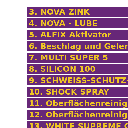
3. NOVA ZINK
4. NOVA - LUBE
5. ALFIX Aktivator
6. Beschlag und Gele
7. MULTI SUPER 5
8. SILICON 100
9. SCHWEISS-SCHUTZ
10. SHOCK SPRAY
11. Oberflächenrein
12. Oberflächenreini
13. WHITE SUPREME 